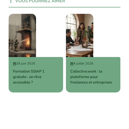
VOUS POURRIEZ AIMER
28 juin 2026
4 juillet 2026
Formation SSIAP 1
Collective.work : la
gratuite : un rêve
plateforme pour
accessible ?
freelances et entreprises